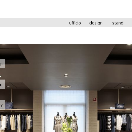
ufficio
design
stand
op
ri
ty
a